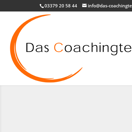
03379 20 58 44
info@das-coachingt